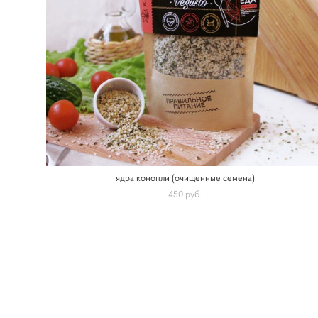
ядра конопли (очищенные семена)
450 pуб.