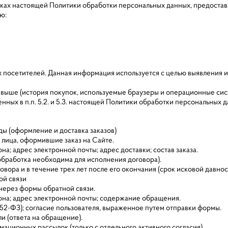
мках настоящей Политики обработки персональных данных, предоста
ию:
оих посетителей. Данная информация используется с целью выявления 
 выше (история покупок, используемые браузеры и операционные сис
ных в п.п. 5.2. и 5.3. настоящей Политики обработки персональных 
еды (оформление и доставка заказов)
 лица, оформившие заказ на Сайте.
а; адрес электронной почты; адрес доставки; состав заказа.
З (обработка необходима для исполнения договора).
овора и в течение трех лет после его окончания (срок исковой давнос
ой связи
 через формы обратной связи.
она; адрес электронной почты; содержание обращения.
152-ФЗ); согласие пользователя, выраженное путем отправки формы.
и (ответа на обращение).
мационных рассылок (только с отдельного активного согласия)