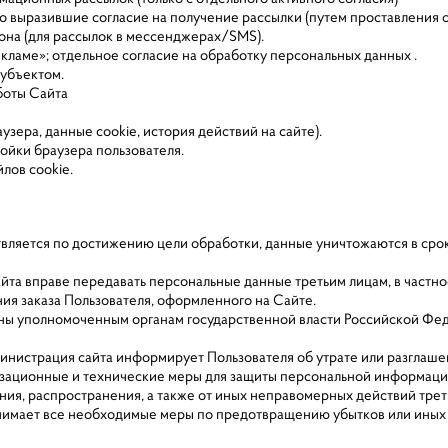
но выразившие согласие на получение рассылки (путем проставления о
она (для рассылок в мессенджерах/SMS).
рекламе»; отдельное согласие на обработку персональных данных .
субъектом.
боты Сайта
узера, данные cookie, история действий на сайте).
ойки браузера пользователя.
лов cookie.
твляется по достижению цели обработки, данные уничтожаются в сро
айта вправе передавать персональные данные третьим лицам, в частно
ия заказа Пользователя, оформленного на Сайте.
аны уполномоченным органам государственной власти Российской Фед
министрация сайта информирует Пользователя об утрате или разглаш
зационные и технические меры для защиты персональной информации
ния, распространения, а также от иных неправомерных действий трет
нимает все необходимые меры по предотвращению убытков или иных 