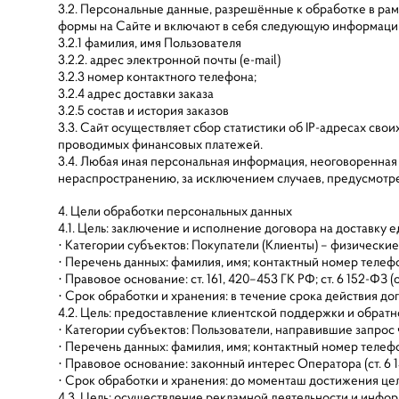
3.2. Персональные данные, разрешённые к обработке в ра
формы на Сайте и включают в себя следующую информац
3.2.1 фамилия, имя Пользователя
3.2.2. адрес электронной почты (e-mail)
3.2.3 номер контактного телефона;
3.2.4 адрес доставки заказа
3.2.5 состав и история заказов
3.3. Сайт осуществляет сбор статистики об IP-адресах св
проводимых финансовых платежей.
3.4. Любая иная персональная информация, неоговоренная
нераспространению, за исключением случаев, предусмотрен
4. Цели обработки персональных данных
4.1. Цель: заключение и исполнение договора на доставку 
· Категории субъектов: Покупатели (Клиенты) – физические
· Перечень данных: фамилия, имя; контактный номер телефон
· Правовое основание: ст. 161, 420–453 ГК РФ; ст. 6 152-Ф
· Срок обработки и хранения: в течение срока действия дог
4.2. Цель: предоставление клиентской поддержки и обратн
· Категории субъектов: Пользователи, направившие запрос
· Перечень данных: фамилия, имя; контактный номер телеф
· Правовое основание: законный интерес Оператора (ст. 6 
· Срок обработки и хранения: до моменташ достижения цел
4.3. Цель: осуществление рекламной деятельности и инфор