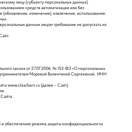
ческому лицу (субъекту персональных данных).
пользованием средств автоматизации или без
е (обновление, изменение), извлечение, использование,
ных.
персональным данным лицом требование не допускать их
 Сайт.
ьного закона от 27.07.2006. № 152-ФЗ «О персональных
редпринимателем Моревой Валентиной Сергеевной, ИНН
та www.clearbarn.ru (далее – Сайт).
ля.
 Сайта.
ию и обеспечению режима защиты конфиденциальности