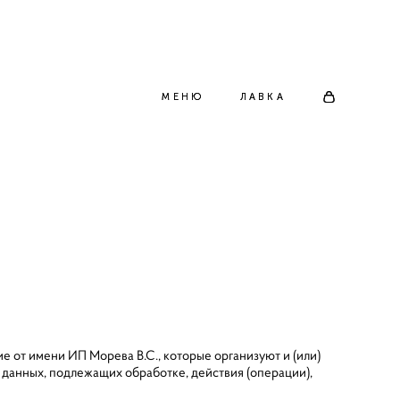
МЕНЮ
МЕНЮ
ЛАВКА
ЛАВКА
е от имени ИП Морева В.С., которые организуют и (или)
 данных, подлежащих обработке, действия (операции),