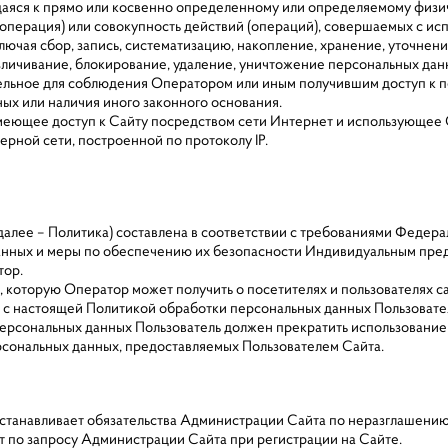
ящаяся к прямо или косвенно определенному или определяемому физи
 (операция) или совокупность действий (операций), совершаемых с ис
лючая сбор, запись, систематизацию, накопление, хранение, уточнени
езличивание, блокирование, удаление, уничтожение персональных дан
ательное для соблюдения Оператором или иным получившим доступ к 
ых или наличия иного законного основания.
о, имеющее доступ к Сайту посредством сети Интернет и использующее
ютерной сети, построенной по протоколу IP.
далее – Политика) составлена в соответствии с требованиями Федерал
данных и меры по обеспечению их безопасности Индивидуальным п
тор.
которую Оператор может получить о посетителях и пользователях сай
е с настоящей Политикой обработки персональных данных Пользовате
 персональных данных Пользователь должен прекратить использование
рсональных данных, предоставляемых Пользователем Сайта.
 устанавливает обязательства Администрации Сайта по неразглашен
т по запросу Администрации Сайта при регистрации на Сайте.