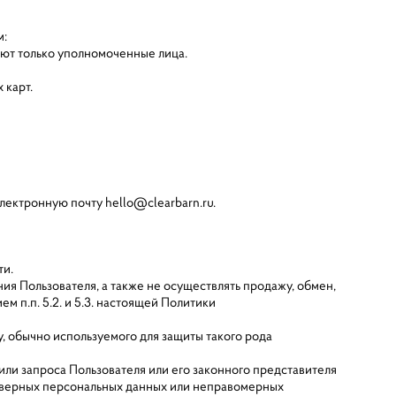
м:
меют только уполномоченные лица.
 карт.
лектронную почту hello@clearbarn.ru.
ти.
я Пользователя, а также не осуществлять продажу, обмен,
п.п. 5.2. и 5.3. настоящей Политики
, обычно используемого для защиты такого рода
ли запроса Пользователя или его законного представителя
товерных персональных данных или неправомерных