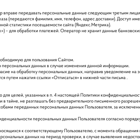
ор вправе передавать персональные данные следующим третьим лица
аказа (передаются фамилия, имя, телефон, адрес доставки). Доступ и
ной статистики посещаемости сайта (Яндекс.Метрика).
) – для обработки платежей. Оператор не хранит данные банковских
необходимую для пользования Сайтом.
о персональных данных в случае изменения данной информации.
гласие на обработку персональных данных, направив уведомление на э
тся путем нажатия ссылки «Отписаться» в нижней части письма .
 для целей, указанных в п. 4 настоящей Политики конфиденциальнос
в тайне, не разглашать без предварительного письменного разрешени
бами переданных персональных данных Пользователя, за исключением 
иденциальности персональных данных Пользователя согласно порядку
тносящихся к соответствующему Пользователю, с момента обращения и
ерсональных данных на период проверки, в случае выявления недос