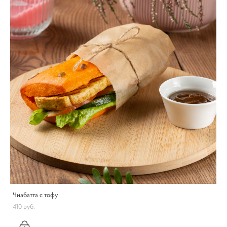
Чиабатта с тофу
410 pуб.