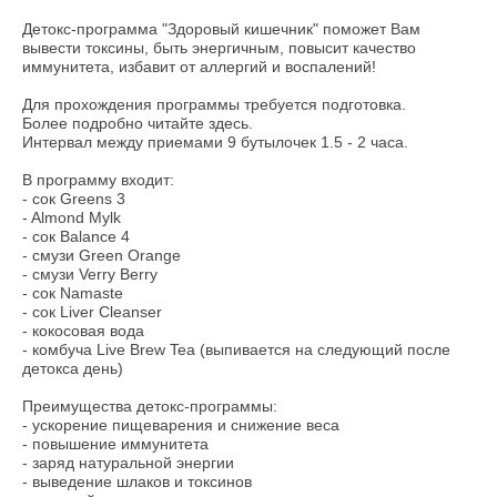
Детокс-программа "Здоровый кишечник" поможет Вам
вывести токсины, быть энергичным, повысит качество
иммунитета, избавит от аллергий и воспалений!
Для прохождения программы требуется подготовка.
Более подробно читайте
здесь
.
Интервал между приемами 9 бутылочек 1.5 - 2 часа.
В программу входит:
- сок Greens 3
- Almond Mylk
- сок Balance 4
- смузи Green Orange
- смузи Verry Berry
- сок Namaste
- сок Liver Cleanser
- кокосовая вода
- комбуча Live Brew Tea (выпивается на следующий после
детокса день)
Преимущества детокс-программы:
- ускорение пищеварения и снижение веса
- повышение иммунитета
- заряд натуральной энергии
- выведение шлаков и токсинов