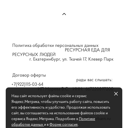
Политика обработки персональных данных
РЕСУРСНАЯ ЕДА ДЛЯ
РЕСУРСНЫХ ЛЮДЕЙ
г. Екатеринбург, ул. Ткачей 17, Клевер Парк
Договор оферты
рады вас слышать:
+7(922)115-03-64
ИП Морева В.С. ИНН: 667220897200
Наш сайт использует файлы cookie и сервис
Яндекс.Метрика, чтобы улучшить работу сайта, повысить
Формы согласий
его эффективность и удобство. Продолжая использовать
сайт, вы соглашаетесь на использование файлов cookie и
почта: hello@clearbarn.ru
сервиса Яндекс.Метрика. Подробнее в
Политике
обработке данных
и в
Форме согласия
.