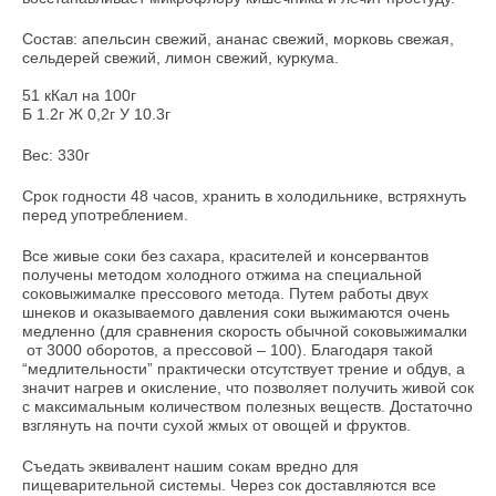
Состав: апельсин свежий, ананас свежий, морковь свежая,
сельдерей свежий, лимон свежий, куркума.
51 кКал на 100г
Б 1.2г Ж 0,2г У 10.3г
Вес: 330г
Срок годности 48 часов, хранить в холодильнике, встряхнуть
перед употреблением.
Все живые соки без сахара, красителей и консервантов
получены методом холодного отжима на специальной
соковыжималке прессового метода. Путем работы двух
шнеков и оказываемого давления соки выжимаются очень
медленно (для сравнения скорость обычной соковыжималки
от 3000 оборотов, а прессовой – 100). Благодаря такой
“медлительности” практически отсутствует трение и обдув, а
значит нагрев и окисление, что позволяет получить живой сок
с максимальным количеством полезных веществ. Достаточно
взглянуть на почти сухой жмых от овощей и фруктов.
Съедать эквивалент нашим сокам вредно для
пищеварительной системы. Через сок доставляются все