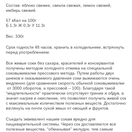
Состав: яблоко свежее, свекла свежая, лимон свежий,
имбирь свежий.
57 кКал на 100г
Б 1.3г Ж 0,3г У 11.3г
Вес: 330г
Срок годности 48 часов, хранить в холодильнике, встряхнуть
перед употреблением.
Все живые соки без сахара, красителей и консервантов
получены методом холодного отжима на специальной
соковыжималке прессового метода. Путем работы двух
шнеков и оказываемого давления соки выжимаются очень
медленно (для сравнения скорость обычной соковыжималки
от 3000 оборотов, а прессовой – 100). Благодаря такой
“медлительности” практически отсутствует трение и обдув, а
значит нагрев и окисление, что позволяет получить живой сок
с максимальным количеством полезных веществ. Достаточно
взглянуть на почти сухой жмых от овощей и фруктов.
Съедать эквивалент нашим сокам вредно для
пищеварительной системы. Через сок доставляются все
полезные вещества, “обманывая” желудок, тем самым