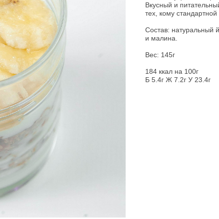
Вкусный и питательный
тех, кому стандартной
Состав: натуральный й
и малина.
Вес: 145г
184 ккал на 100г
Б 5.4г Ж 7.2г У 23.4г