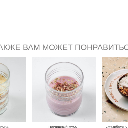
АКЖЕ ВАМ МОЖЕТ ПОНРАВИТЬ
пиона
гречишный мусс
смузибоул с